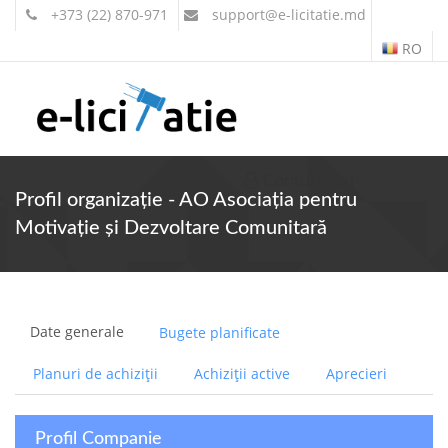
+373 (22) 870-971
support
@e-licitatie.md
RO
Contul meu
Profil organizație - AO Asociația pentru
Motivație și Dezvoltare Comunitară
Date generale
Bugete planificate
Planuri de achiziții
Achiziții active
Aprecieri
Profil Companie