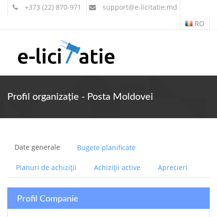
+373 (22) 870-971
support
@e-licitatie.md
RO
Contul meu
Profil organizație - Posta Moldovei
Date generale
Bugete planificate
Planuri de achiziții
Achiziții active
Aprecieri
Profil Companie