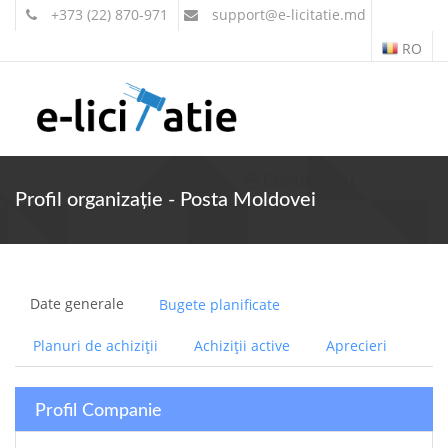
+373 (22) 870-971
support
@e-licitatie.md
RO
Contul meu
Profil organizație - Posta Moldovei
Date generale
Bugete planificate
Planuri de achiziții
Achiziții active
Aprecieri
Profil Companie