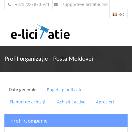
+373 (22) 870-971
support
@e-licitatie.md
RO
Contul meu
Profil organizație - Posta Moldovei
Date generale
Bugete planificate
Planuri de achiziții
Achiziții active
Aprecieri
Profil Companie