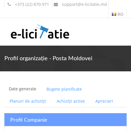
+373 (22) 870-971
support
@e-licitatie.md
RO
Contul meu
Profil organizație - Posta Moldovei
Date generale
Bugete planificate
Planuri de achiziții
Achiziții active
Aprecieri
Profil Companie