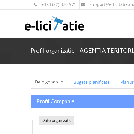
+373 (22) 870-971
support
@e-licitatie.m
Profil organizație - AGENTIA TERI
Date generale
Bugete planificate
Planuri
Profil Companie
Date organizație