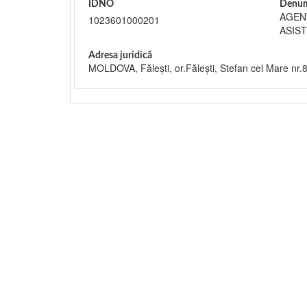
IDNO
Denum
AGEN
1023601000201
ASIS
Adresa juridică
MOLDOVA, Făleşti, or.Făleşti, Stefan cel Mare nr.