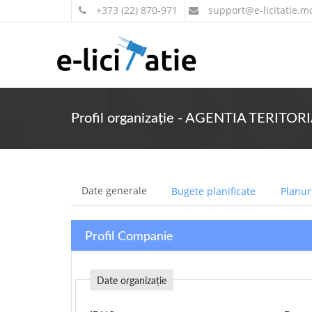
+373 (22) 870-971
support
@e-licitatie.m
Profil organizație - AGENTIA TERI
Date generale
Bugete planificate
Planuri
Profil Companie
Date organizație