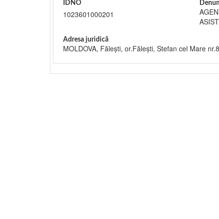
IDNO
Denum
AGEN
1023601000201
ASIS
Adresa juridică
MOLDOVA, Făleşti, or.Făleşti, Stefan cel Mare nr.