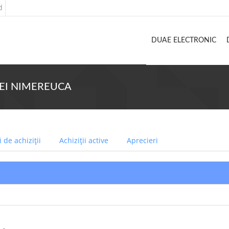
d
DUAE ELECTRONIC
UNEI NIMEREUCA
 de achiziții
Achiziții active
Aprecieri