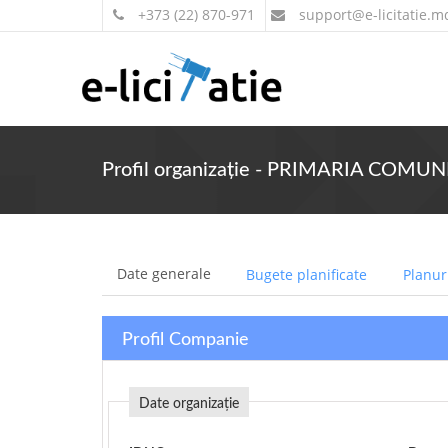
+373 (22) 870-971
support
@e-licitatie.m
Profil organizație - PRIMARIA COM
Date generale
Bugete planificate
Planuri
Profil Companie
Date organizație