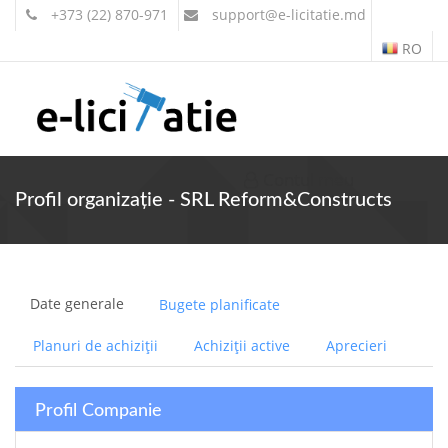
+373 (22) 870-971
support
@e-licitatie.md
RO
Contul meu
Profil organizație - SRL Reform&Constructs
Date generale
Bugete planificate
Planuri de achiziții
Achiziții active
Aprecieri
Profil Companie