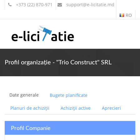
+373 (22) 870-971
support
@e-licitatie.md
RO
Contul meu
Profil organizație - "Trio Construct" SRL
Date generale
Bugete planificate
Planuri de achiziții
Achiziții active
Aprecieri
Profil Companie