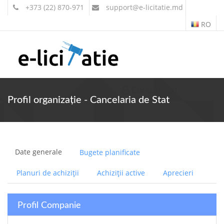
+373 (22) 870-971
support
@e-licitatie.md
RO
Contul meu
Profil organizație - Cancelaria de Stat
Date generale
Bugete planificate
Planuri de achiziții
Achiziții active
Aprecieri
Profil Companie