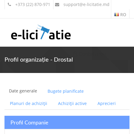
+373 (22) 870-971
support
@e-licitatie.md
RO
Contul meu
Profil organizație - Drostal
Date generale
Bugete planificate
Planuri de achiziții
Achiziții active
Aprecieri
Profil Companie