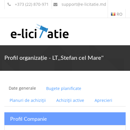
+373 (22) 870-971
support
@e-licitatie.md
RO
Contul meu
Profil organizație - LT,,Stefan cel Mare''
Date generale
Bugete planificate
Planuri de achiziții
Achiziții active
Aprecieri
Profil Companie