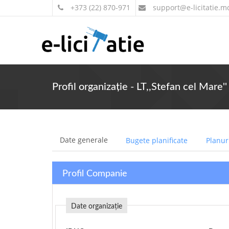
+373 (22) 870-971
support
@e-licitatie.m
Profil organizație - LT,,Stefan cel Mare''
Date generale
Bugete planificate
Planuri
Profil Companie
Date organizație