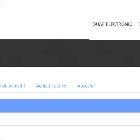
d
DUAE ELECTRONIC
 de achiziții
Achiziții active
Aprecieri