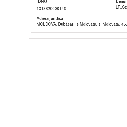
IDNO
Denum
LT,,St
1013620000146
Adresa juridică
MOLDOVA, Dubăsari, s.Molovata, s. Molovata, 45