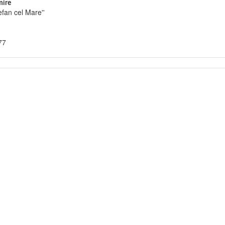
ire
efan cel Mare''
77