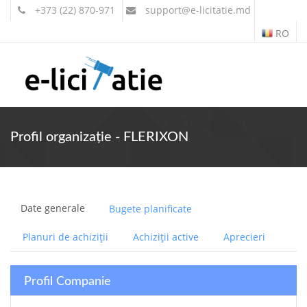
+373 (22) 870-971
support
@e-licitatie.md
RO
Contul meu
Profil organizație - FLERIXON
Date generale
Bugete planificate
Planuri de achiziții
Achiziții active
Aprecieri
Profil Companie