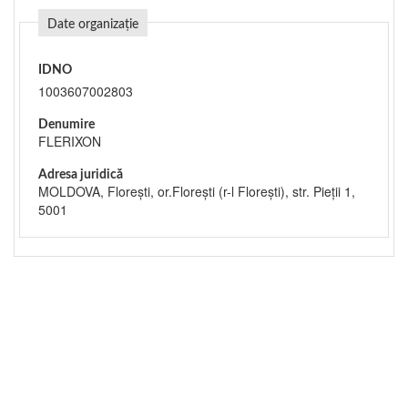
Date organizație
IDNO
1003607002803
Denumire
FLERIXON
Adresa juridică
MOLDOVA, Floreşti, or.Floreşti (r-l Floreşti), str. Pieții 1,
5001