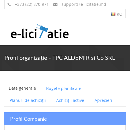
+373 (22) 870-971
support
@e-licitatie.md
RO
Contul meu
Profil organizație - FPC ALDEMIR si Co SRL
Date generale
Bugete planificate
Planuri de achiziții
Achiziții active
Aprecieri
Profil Companie