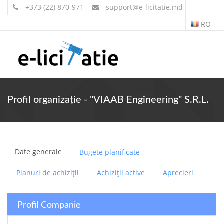
+373 (22) 870-971
support
@e-licitatie.md
RO
Contul meu
Profil organizație - "VIAAB Engineering" S.R.L.
Date generale
Bugete planificate
Planuri de achiziții
Achiziții active
Aprecieri
Profil Companie