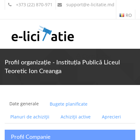
+373 (22) 870-971
support
@e-licitatie.md
RO
Contul meu
Profil organizație - Instituția Publică Liceul
Teoretic Ion Creanga
Date generale
Bugete planificate
Planuri de achiziții
Achiziții active
Aprecieri
Profil Companie