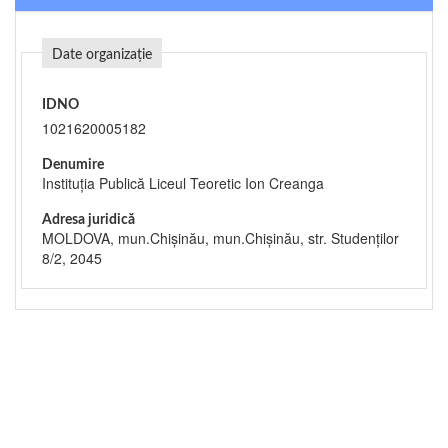
Date organizație
IDNO
1021620005182
Denumire
Instituția Publică Liceul Teoretic Ion Creanga
Adresa juridică
MOLDOVA, mun.Chişinău, mun.Chişinău, str. Studenților
8/2, 2045