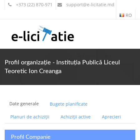
+373 (22) 870-971
support
@e-licitatie.md
RO
Contul meu
Profil organizație - Instituția Publică Liceul
Teoretic Ion Creanga
Date generale
Bugete planificate
Planuri de achiziții
Achiziții active
Aprecieri
Profil Companie