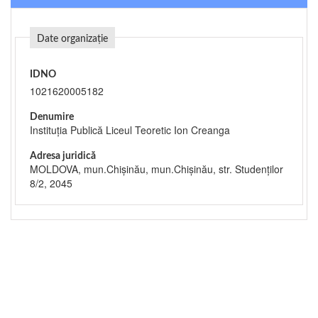
Date organizație
IDNO
1021620005182
Denumire
Instituția Publică Liceul Teoretic Ion Creanga
Adresa juridică
MOLDOVA, mun.Chişinău, mun.Chişinău, str. Studenților
8/2, 2045