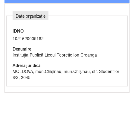
Date organizație
IDNO
1021620005182
Denumire
Instituția Publică Liceul Teoretic Ion Creanga
Adresa juridică
MOLDOVA, mun.Chişinău, mun.Chişinău, str. Studenților
8/2, 2045