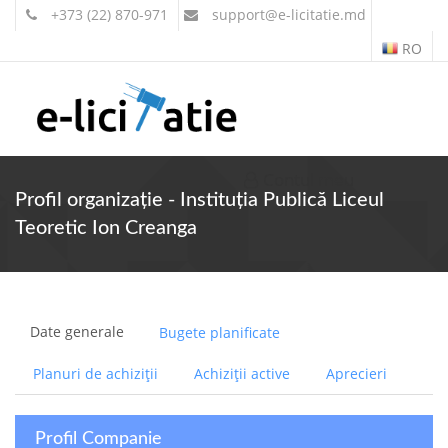
+373 (22) 870-971
support
@e-licitatie.md
RO
Contul meu
Profil organizație - Instituția Publică Liceul
Teoretic Ion Creanga
Date generale
Bugete planificate
Planuri de achiziții
Achiziții active
Aprecieri
Profil Companie