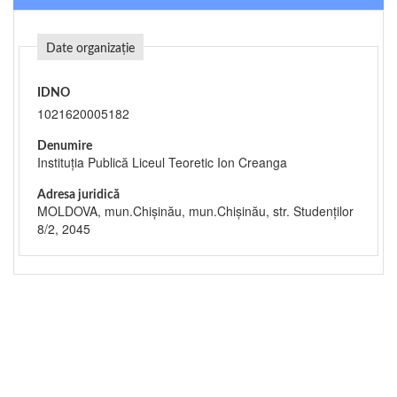
Date organizație
IDNO
1021620005182
Denumire
Instituția Publică Liceul Teoretic Ion Creanga
Adresa juridică
MOLDOVA, mun.Chişinău, mun.Chişinău, str. Studenților
8/2, 2045