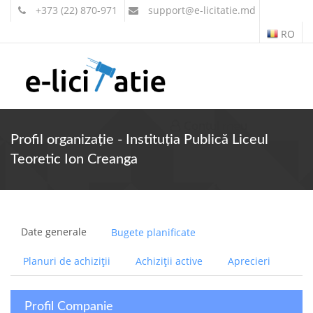
+373 (22) 870-971
support
@e-licitatie.md
RO
Contul meu
Profil organizație - Instituția Publică Liceul
Teoretic Ion Creanga
Date generale
Bugete planificate
Planuri de achiziții
Achiziții active
Aprecieri
Profil Companie