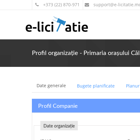
+373 (22) 870-971
support
@e-licitatie.m
Profil organizație - Primaria orașului Căl
Date generale
Bugete planificate
Planuri
Profil Companie
Date organizație