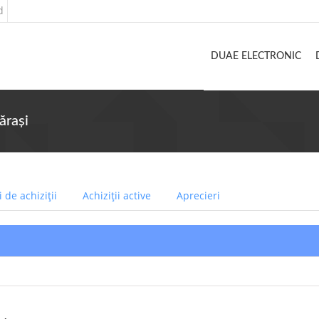
d
DUAE ELECTRONIC
ărași
 de achiziții
Achiziții active
Aprecieri