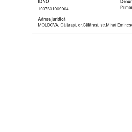
IDNO
Denum
Primar
1007601009004
Adresa juridică
MOLDOVA, Călăraşi, or.Călăraşi, str.Mihai Emines