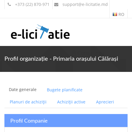
+373 (22) 870-971
support
@e-licitatie.md
RO
Contul meu
Profil organizație - Primaria orașului Călărași
Date generale
Bugete planificate
Planuri de achiziții
Achiziții active
Aprecieri
Profil Companie