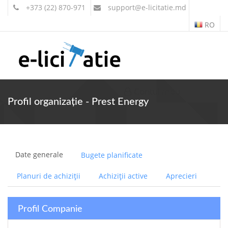
+373 (22) 870-971
support
@e-licitatie.md
RO
Contul meu
Profil organizație - Prest Energy
Date generale
Bugete planificate
Planuri de achiziții
Achiziții active
Aprecieri
Profil Companie