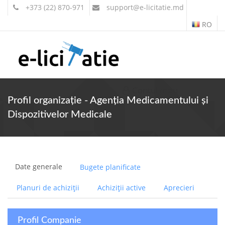
+373 (22) 870-971
support
@e-licitatie.md
RO
Contul meu
Profil organizație - Agenția Medicamentului și
Dispozitivelor Medicale
Date generale
Bugete planificate
Planuri de achiziții
Achiziții active
Aprecieri
Profil Companie