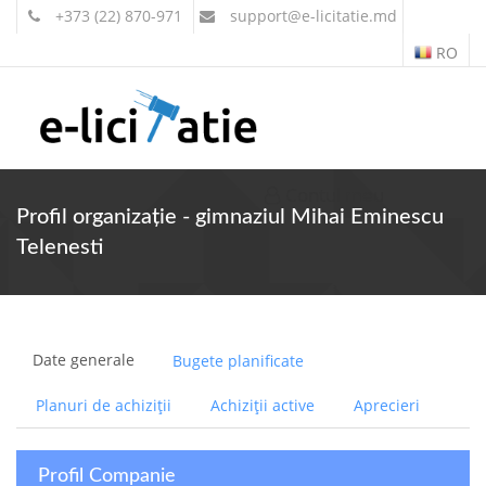
+373 (22) 870-971
support
@e-licitatie.md
RO
Contul meu
Profil organizație - gimnaziul Mihai Eminescu
Telenesti
Date generale
Bugete planificate
Planuri de achiziții
Achiziții active
Aprecieri
Profil Companie