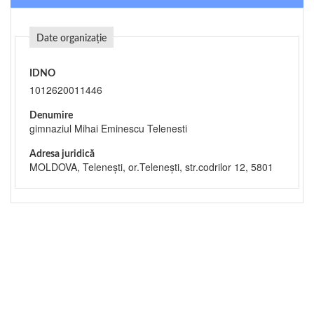
Date organizație
IDNO
1012620011446
Denumire
gimnaziul Mihai Eminescu Telenesti
Adresa juridică
MOLDOVA, Teleneşti, or.Teleneşti, str.codrilor 12, 5801