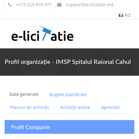
+373 (22) 870-971
support
@e-licitatie.md
RO
Contul meu
Profil organizație - IMSP Spitalul Raional Cahul
Date generale
Bugete planificate
Planuri de achiziții
Achiziții active
Aprecieri
Profil Companie