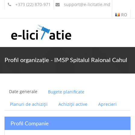
+373 (22) 870-971
support
@e-licitatie.md
RO
Contul meu
Profil organizație - IMSP Spitalul Raional Cahul
Date generale
Bugete planificate
Planuri de achiziții
Achiziții active
Aprecieri
Profil Companie