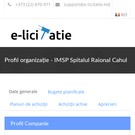
+373 (22) 870-971
support
@e-licitatie.md
RO
Contul meu
Profil organizație - IMSP Spitalul Raional Cahul
Date generale
Bugete planificate
Planuri de achiziții
Achiziții active
Aprecieri
Profil Companie