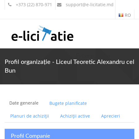
+373 (22) 870-971
support
@e-licitatie.md
RO
Contul meu
Profil organizație - Liceul Teoretic Alexandru cel
Bun
Date generale
Bugete planificate
Planuri de achiziții
Achiziții active
Aprecieri
Profil Companie