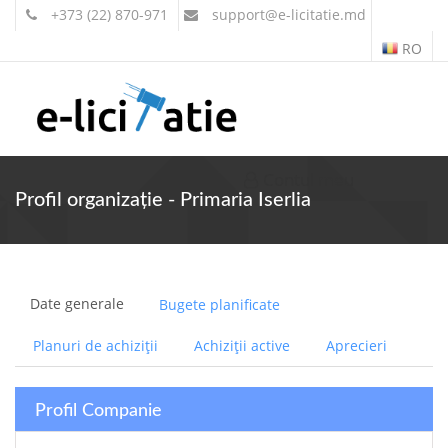
+373 (22) 870-971
support
@e-licitatie.md
RO
Contul meu
Profil organizație - Primaria Iserlia
Date generale
Bugete planificate
Planuri de achiziții
Achiziții active
Aprecieri
Profil Companie