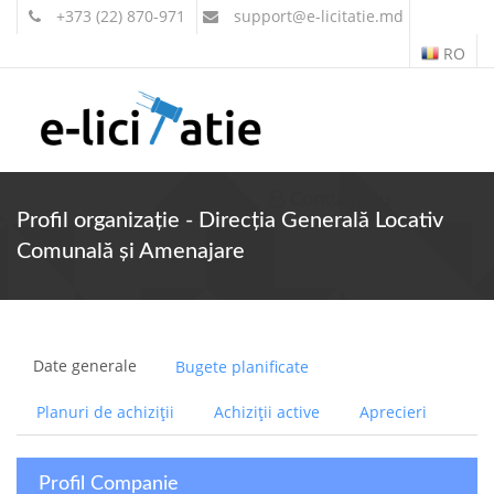
+373 (22) 870-971
support
@e-licitatie.md
RO
Contul meu
Profil organizație - Direcţia Generală Locativ
Comunală şi Amenajare
Date generale
Bugete planificate
Planuri de achiziții
Achiziții active
Aprecieri
Profil Companie