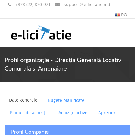
+373 (22) 870-971
support
@e-licitatie.md
RO
Contul meu
Profil organizație - Direcţia Generală Locativ
Comunală şi Amenajare
Date generale
Bugete planificate
Planuri de achiziții
Achiziții active
Aprecieri
Profil Companie