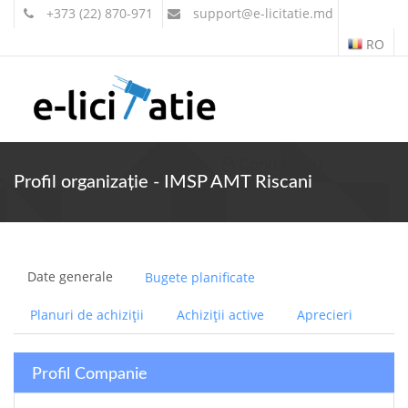
+373 (22) 870-971
support
@e-licitatie.md
RO
Contul meu
Profil organizație - IMSP AMT Riscani
Date generale
Bugete planificate
Planuri de achiziții
Achiziții active
Aprecieri
Profil Companie