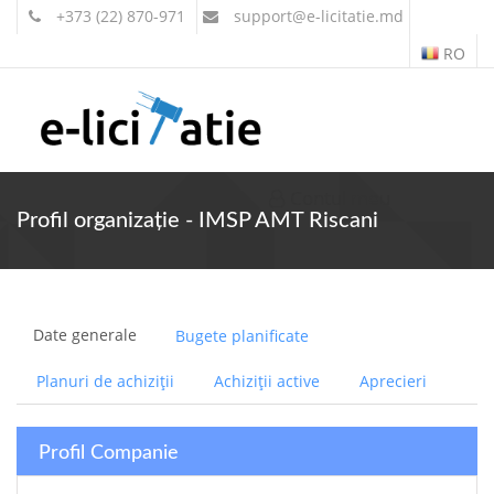
+373 (22) 870-971
support
@e-licitatie.md
RO
Contul meu
Profil organizație - IMSP AMT Riscani
Date generale
Bugete planificate
Planuri de achiziții
Achiziții active
Aprecieri
Profil Companie