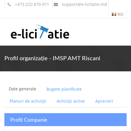
+373 (22) 870-971
support
@e-licitatie.md
RO
Contul meu
Profil organizație - IMSP AMT Riscani
Date generale
Bugete planificate
Planuri de achiziții
Achiziții active
Aprecieri
Profil Companie