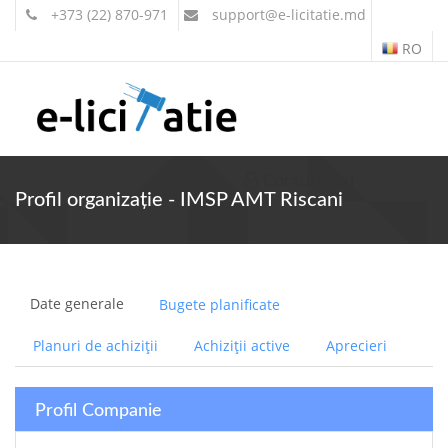
+373 (22) 870-971
support
@e-licitatie.md
RO
Contul meu
Profil organizație - IMSP AMT Riscani
Date generale
Bugete planificate
Planuri de achiziții
Achiziții active
Aprecieri
Profil Companie