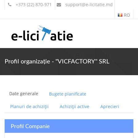
+373 (22) 870-971
support
@e-licitatie.md
RO
Contul meu
Profil organizație - "VICFACTORY" SRL
Date generale
Bugete planificate
Planuri de achiziții
Achiziții active
Aprecieri
Profil Companie