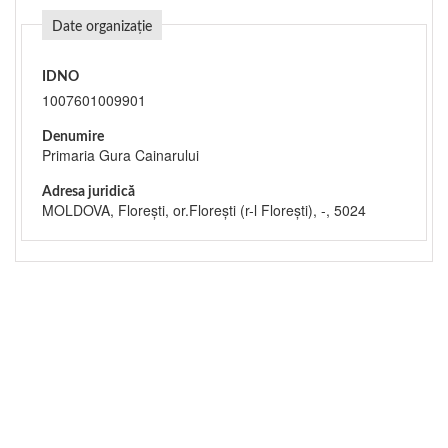
Date organizație
IDNO
1007601009901
Denumire
Primaria Gura Cainarului
Adresa juridică
MOLDOVA, Floreşti, or.Floreşti (r-l Floreşti), -, 5024