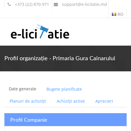
+373 (22) 870-971
support
@e-licitatie.md
RO
Contul meu
Profil organizație - Primaria Gura Cainarului
Date generale
Bugete planificate
Planuri de achiziții
Achiziții active
Aprecieri
Profil Companie