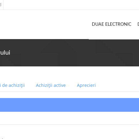
d
DUAE ELECTRONIC
ului
 de achiziții
Achiziții active
Aprecieri