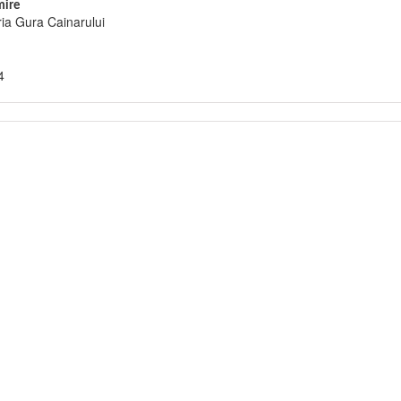
ire
ia Gura Cainarului
4