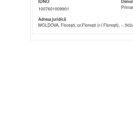
IDNO
Denum
Primar
1007601009901
Adresa juridică
MOLDOVA, Floreşti, or.Floreşti (r-l Floreşti), -, 502