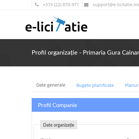
+373 (22) 870-971
support
@e-licitatie.m
Profil organizație - Primaria Gura Cainar
Date generale
Bugete planificate
Planuri
Profil Companie
Date organizație