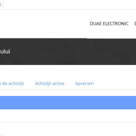
d
DUAE ELECTRONIC
ului
 de achiziții
Achiziții active
Aprecieri