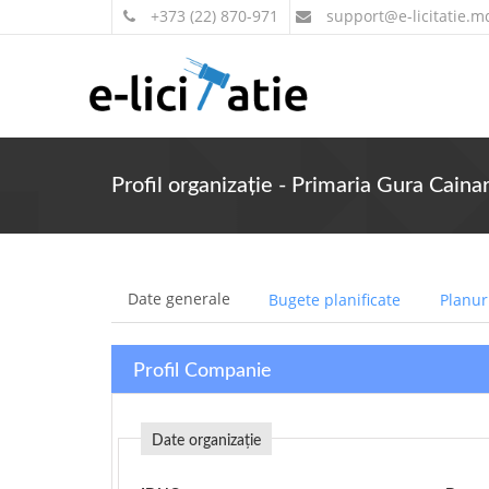
+373 (22) 870-971
support
@e-licitatie.m
Profil organizație - Primaria Gura Cainar
Date generale
Bugete planificate
Planuri
Profil Companie
Date organizație