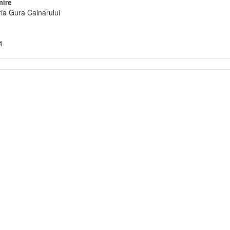
ire
ia Gura Cainarului
4