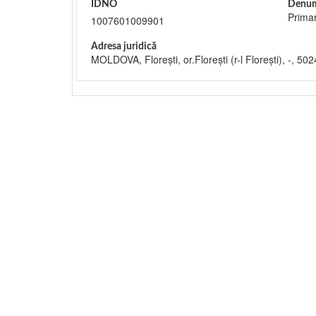
IDNO
Denum
Primar
1007601009901
Adresa juridică
MOLDOVA, Floreşti, or.Floreşti (r-l Floreşti), -, 502