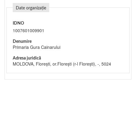
Date organizație
IDNO
1007601009901
Denumire
Primaria Gura Cainarului
Adresa juridică
MOLDOVA, Floreşti, or.Floreşti (r-l Floreşti), -, 5024