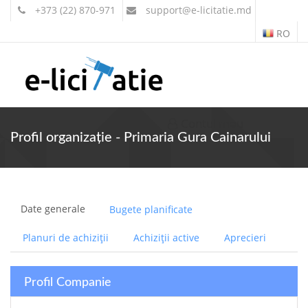
+373 (22) 870-971
support
@e-licitatie.md
RO
Contul meu
Profil organizație - Primaria Gura Cainarului
Date generale
Bugete planificate
Planuri de achiziții
Achiziții active
Aprecieri
Profil Companie