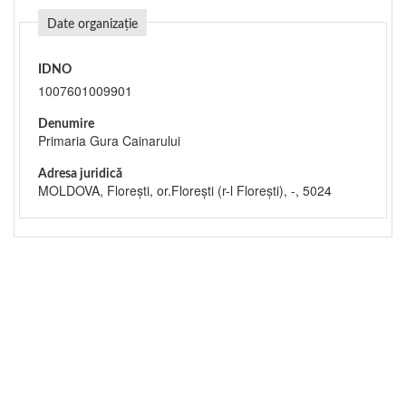
Date organizație
IDNO
1007601009901
Denumire
Primaria Gura Cainarului
Adresa juridică
MOLDOVA, Floreşti, or.Floreşti (r-l Floreşti), -, 5024