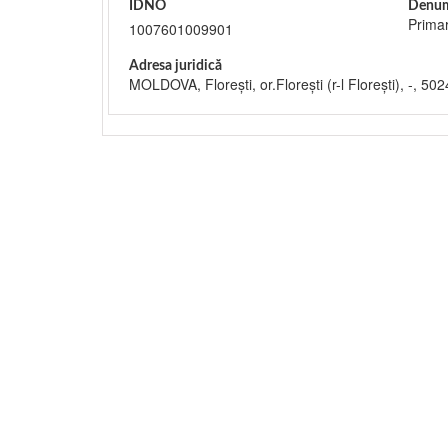
IDNO
Denum
Primar
1007601009901
Adresa juridică
MOLDOVA, Floreşti, or.Floreşti (r-l Floreşti), -, 502