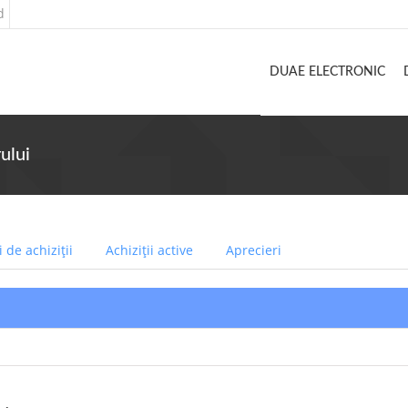
d
DUAE ELECTRONIC
ului
 de achiziții
Achiziții active
Aprecieri