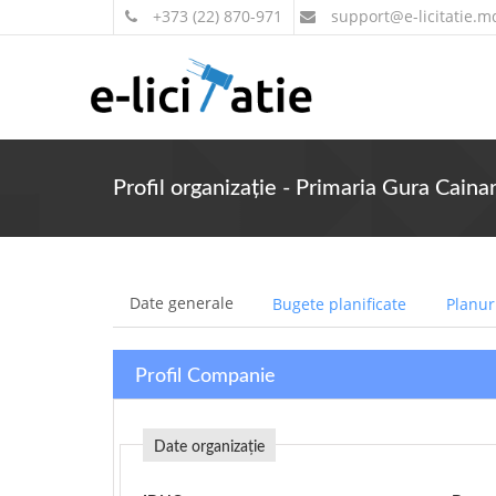
+373 (22) 870-971
support
@e-licitatie.m
Profil organizație - Primaria Gura Cainar
Date generale
Bugete planificate
Planuri
Profil Companie
Date organizație