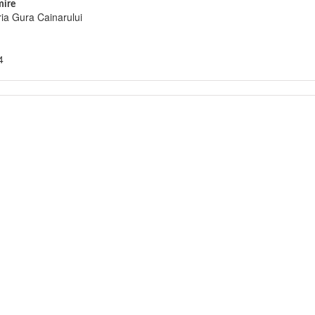
ire
ia Gura Cainarului
4