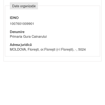
Date organizație
IDNO
1007601009901
Denumire
Primaria Gura Cainarului
Adresa juridică
MOLDOVA, Floreşti, or.Floreşti (r-l Floreşti), -, 5024