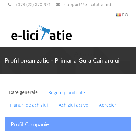
+373 (22) 870-971
support
@e-licitatie.md
RO
Contul meu
Profil organizație - Primaria Gura Cainarului
Date generale
Bugete planificate
Planuri de achiziții
Achiziții active
Aprecieri
Profil Companie