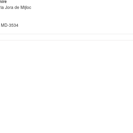
ire
ia Jora de Mijloc
c, MD-3534