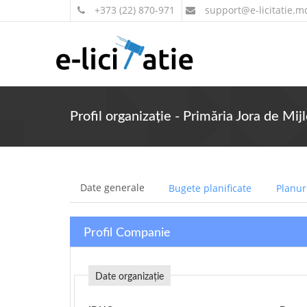
+373 (22) 870-971
support
@e-licitatie.m
Profil organizație - Primăria Jora de Mij
Date generale
Bugete planificate
Planuri
Profil Companie
Date organizație