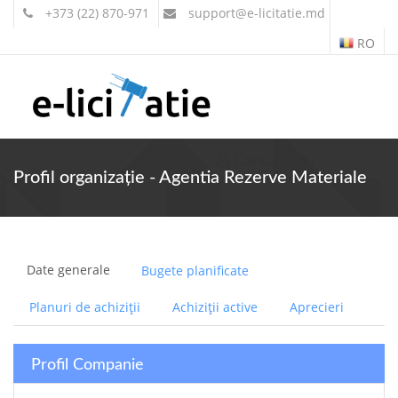
+373 (22) 870-971
support
@e-licitatie.md
RO
Contul meu
Profil organizație - Agentia Rezerve Materiale
Date generale
Bugete planificate
Planuri de achiziții
Achiziții active
Aprecieri
Profil Companie