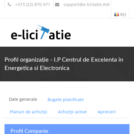
+373 (22) 870-971
support
@e-licitatie.md
RO
Contul meu
Profil organizație - I.P Centrul de Excelenta in
Energetica si Electronica
Date generale
Bugete planificate
Planuri de achiziții
Achiziții active
Aprecieri
Profil Companie