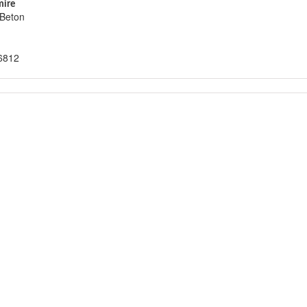
ire
Beton
 6812