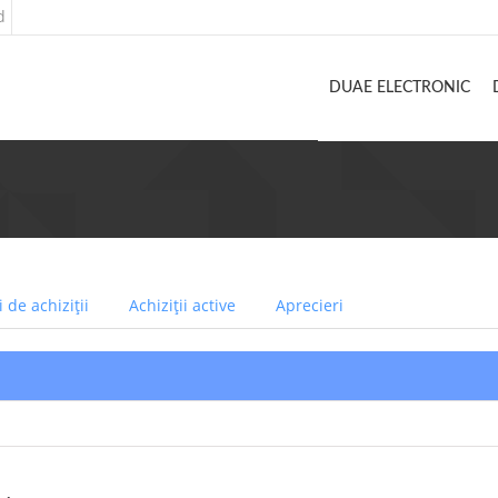
d
DUAE ELECTRONIC
 de achiziții
Achiziții active
Aprecieri