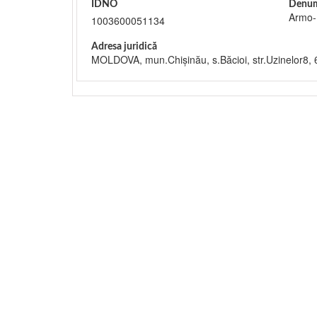
IDNO
Denum
Armo-
1003600051134
Adresa juridică
MOLDOVA, mun.Chişinău, s.Băcioi, str.Uzinelor8,