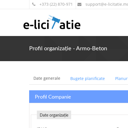
+373 (22) 870-971
support
@e-licitatie.m
Profil organizație - Armo-Beton
Date generale
Bugete planificate
Planuri
Profil Companie
Date organizație