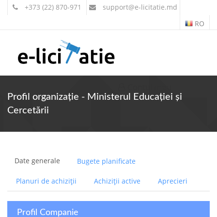
+373 (22) 870-971
support
@e-licitatie.md
RO
Contul meu
Profil organizație - Ministerul Educației și
Cercetării
Date generale
Bugete planificate
Planuri de achiziții
Achiziții active
Aprecieri
Profil Companie